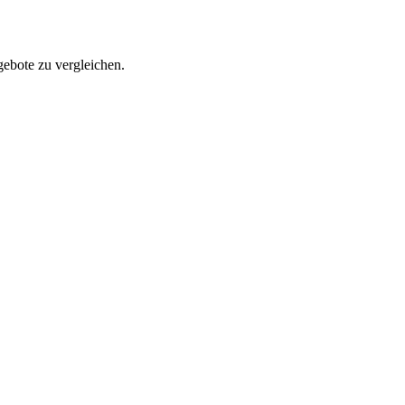
gebote zu vergleichen.