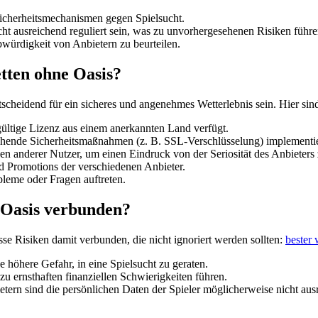
icherheitsmechanismen gegen Spielsucht.
ht ausreichend reguliert sein, was zu unvorhergesehenen Risiken führ
bwürdigkeit von Anbietern zu beurteilen.
tten ohne Oasis?
scheidend für ein sicheres und angenehmes Wetterlebnis sein. Hier sind
gültige Lizenz aus einem anerkannten Land verfügt.
ichende Sicherheitsmaßnahmen (z. B. SSL-Verschlüsselung) implementie
anderer Nutzer, um einen Eindruck von der Seriosität des Anbieters z
 Promotions der verschiedenen Anbieter.
bleme oder Fragen auftreten.
 Oasis verbunden?
se Risiken damit verbunden, die nicht ignoriert werden sollten:
bester 
 höhere Gefahr, in eine Spielsucht zu geraten.
zu ernsthaften finanziellen Schwierigkeiten führen.
tern sind die persönlichen Daten der Spieler möglicherweise nicht aus