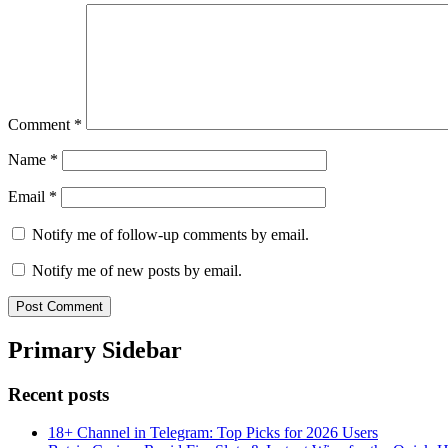
Comment
*
Name
*
Email
*
Notify me of follow-up comments by email.
Notify me of new posts by email.
Primary Sidebar
Recent posts
18+ Channel in Telegram: Top Picks for 2026 Users