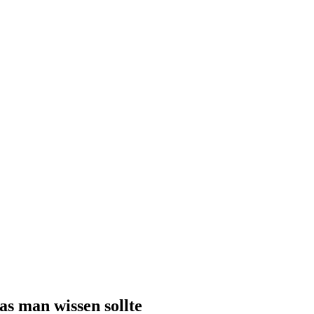
s man wissen sollte