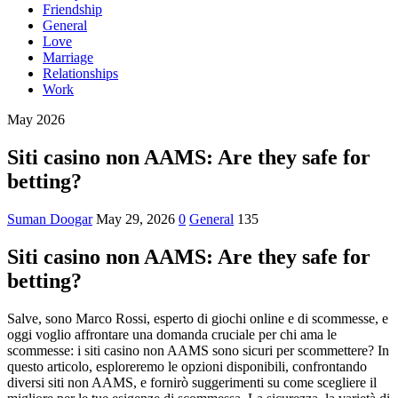
Friendship
General
Love
Marriage
Relationships
Work
May 2026
Siti casino non AAMS: Are they safe for
betting?
Suman Doogar
May 29, 2026
0
General
135
Siti casino non AAMS: Are they safe for
betting?
Salve, sono Marco Rossi, esperto di giochi online e di scommesse, e
oggi voglio affrontare una domanda cruciale per chi ama le
scommesse: i siti casino non AAMS sono sicuri per scommettere? In
questo articolo, esploreremo le opzioni disponibili, confrontando
diversi siti non AAMS, e fornirò suggerimenti su come scegliere il