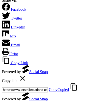
Share via
Facebook
Twitter
LinkedIn
Mix
Email
Print
Copy Link
Powered by
Social Snap
Copy link
Copy
Copied
Powered by
Social Snap