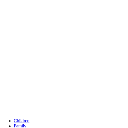
Children
Family