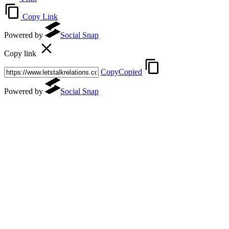
Copy Link
Powered by
Social Snap
Copy link
Copy
Copied
Powered by
Social Snap