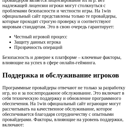
провайдеров является лицензирование их игр. Без
надлежащей лицензии игроки могут столкнуться с
проблемами безопасности и честности игры. На 1win
официальный сайт представлены только те провайдеры,
которые проходят строгую проверку и соответствуют
мировым стандартам. Это в свою очередь гарантирует:
Честный игровой процесс
Защиту данных игрока
Прозрачность операций
Безопасность и доверие к платформе – ключевые факторы,
влияющие на успех в сфере онлайн-гейминга.
Поддержка и обслуживание игроков
Программные провайдеры отвечают не только за разработку
игр, но и за послепродажное обслуживание. Это включает в
себя техническую поддержку и обновление программного
обеспечения. На 1win официальный сайт играющие могут
рассчитывать на качественное обслуживание, которое
обеспечивается благодаря сотрудничеству с опытными
провайдерами. Факторы, влияющие на уровень поддержки,
включают: