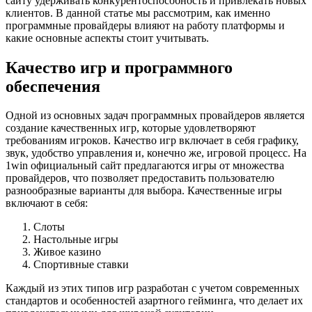
сайту удерживать конкурентоспособность и привлекать новых
клиентов. В данной статье мы рассмотрим, как именно
программные провайдеры влияют на работу платформы и
какие основные аспекты стоит учитывать.
Качество игр и программного
обеспечения
Одной из основных задач программных провайдеров является
создание качественных игр, которые удовлетворяют
требованиям игроков. Качество игр включает в себя графику,
звук, удобство управления и, конечно же, игровой процесс. На
1win официальный сайт предлагаются игры от множества
провайдеров, что позволяет предоставить пользователю
разнообразные варианты для выбора. Качественные игры
включают в себя:
Слоты
Настольные игры
Живое казино
Спортивные ставки
Каждый из этих типов игр разработан с учетом современных
стандартов и особенностей азартного гейминга, что делает их