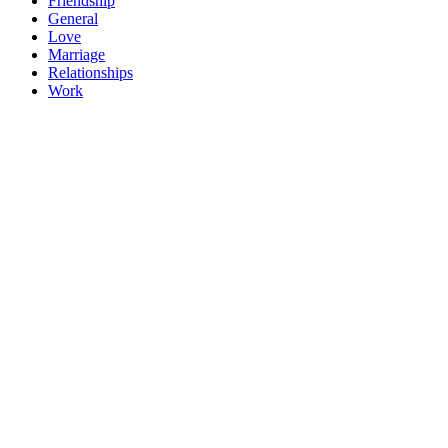
Friendship
General
Love
Marriage
Relationships
Work