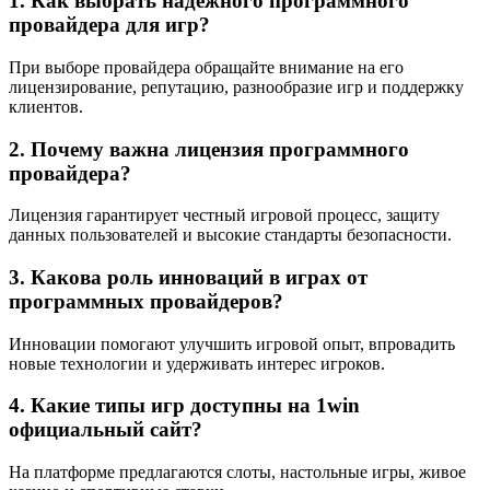
1. Как выбрать надежного программного
провайдера для игр?
При выборе провайдера обращайте внимание на его
лицензирование, репутацию, разнообразие игр и поддержку
клиентов.
2. Почему важна лицензия программного
провайдера?
Лицензия гарантирует честный игровой процесс, защиту
данных пользователей и высокие стандарты безопасности.
3. Какова роль инноваций в играх от
программных провайдеров?
Инновации помогают улучшить игровой опыт, впровадить
новые технологии и удерживать интерес игроков.
4. Какие типы игр доступны на 1win
официальный сайт?
На платформе предлагаются слоты, настольные игры, живое