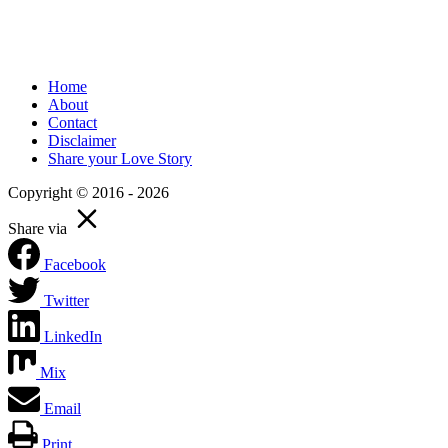
Home
About
Contact
Disclaimer
Share your Love Story
Copyright © 2016 - 2026
Share via
Facebook
Twitter
LinkedIn
Mix
Email
Print