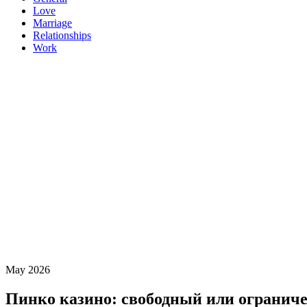
Love
Marriage
Relationships
Work
May 2026
Пинко казино: свободный или огранич