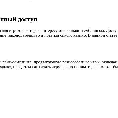
енный доступ
 для игроков, которые интересуются онлайн-гемблингом. Доступ
ние, законодательство и правила самого казино. В данной стать
нлайн-гемблинга, предлагающую разнообразные игры, включая с
нако, перед тем как начать игру, важно понимать, как может бы