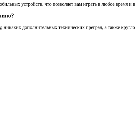
бильных устройств, что позволяет вам играть в любое время и 
зино?
, никаких дополнительных технических преград, а также кругло