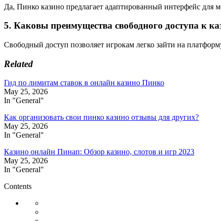
Да, Пинко казино предлагает адаптированный интерфейс для мо
5. Каковы преимущества свободного доступа к ка
Свободный доступ позволяет игрокам легко зайти на платформу
Related
Гид по лимитам ставок в онлайн казино Пинко
May 25, 2026
In "General"
Как организовать свои пинко казино отзывы для других?
May 25, 2026
In "General"
Казино онлайн Пинап: Обзор казино, слотов и игр 2023
May 25, 2026
In "General"
Contents