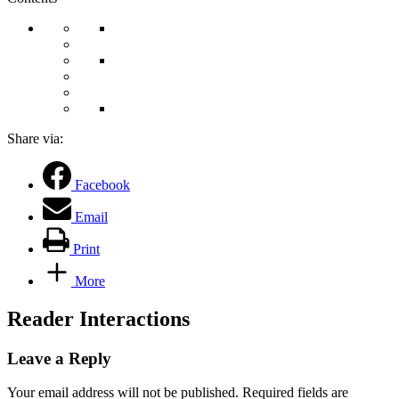
Share via:
Facebook
Email
Print
More
Reader Interactions
Leave a Reply
Your email address will not be published.
Required fields are