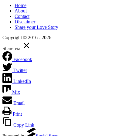
Home
About
Contact
Disclaimer
Share your Love Story
Copyright © 2016 - 2026
Share via
Facebook
Twitter
LinkedIn
Mix
Email
Print
Copy Link
Powered by
Social Snap