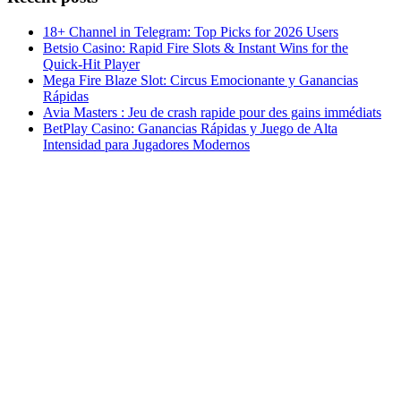
18+ Channel in Telegram: Top Picks for 2026 Users
Betsio Casino: Rapid Fire Slots & Instant Wins for the
Quick‑Hit Player
Mega Fire Blaze Slot: Circus Emocionante y Ganancias
Rápidas
Avia Masters : Jeu de crash rapide pour des gains immédiats
BetPlay Casino: Ganancias Rápidas y Juego de Alta
Intensidad para Jugadores Modernos