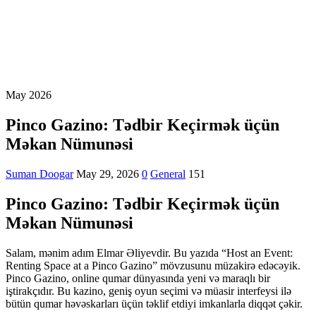
May 2026
Pinco Gazino: Tədbir Keçirmək üçün
Məkan Nümunəsi
Suman Doogar
May 29, 2026
0
General
151
Pinco Gazino: Tədbir Keçirmək üçün
Məkan Nümunəsi
Salam, mənim adım Elmar Əliyevdir. Bu yazıda “Host an Event:
Renting Space at a Pinco Gazino” mövzusunu müzakirə edəcəyik.
Pinco Gazino, online qumar dünyasında yeni və maraqlı bir
iştirakçıdır. Bu kazino, geniş oyun seçimi və müasir interfeysi ilə
bütün qumar həvəskarları üçün təklif etdiyi imkanlarla diqqət çəkir.