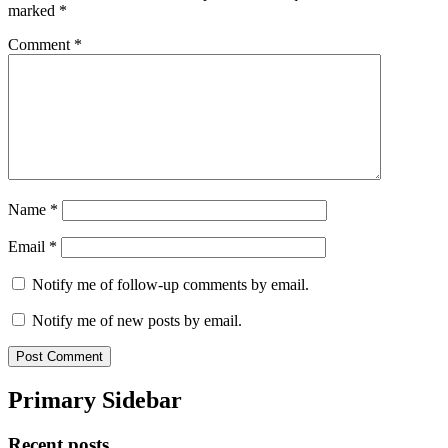
marked
*
Comment
*
Name
*
Email
*
Notify me of follow-up comments by email.
Notify me of new posts by email.
Primary Sidebar
Recent posts