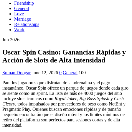
Friendship
General
Love
Marriage
Relationships
Work
Jun 2026
Oscar Spin Casino: Ganancias Rápidas y
Acción de Slots de Alta Intensidad
Suman Doogar
June 12, 2026
0
General
100
Para los jugadores que disfrutan de la adrenalina y el pago
instantáneo, Oscar Spin ofrece un parque de juegos donde cada giro
se siente como un sprint. La lista de más de 4000 juegos del sitio
incluye slots icónicos como
Royal Joker
,
Big Bass Splash
y
Cash
Cleory
, todos impulsados por proveedores de peso como NetEnt y
Pragmatic Play. Quienes buscan emociones rápidas y de tamaño
pequeño encontrarán que el diseño móvil y los límites mínimos de
retiro del plataforma son perfectos para sesiones cortas y de alta
intensidad.