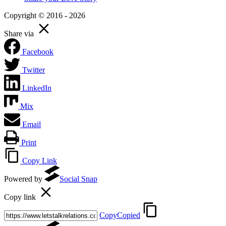
Copyright © 2016 - 2026
Share via
Facebook
Twitter
LinkedIn
Mix
Email
Print
Copy Link
Powered by
Social Snap
Copy link
Copy
Copied