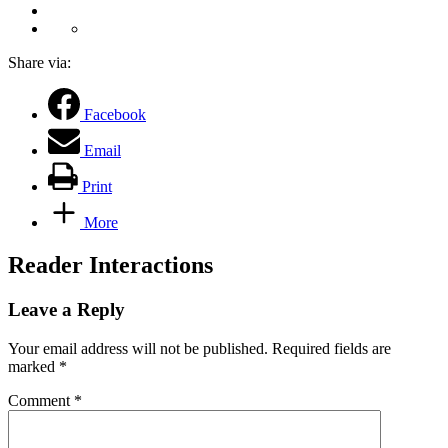
Share via:
Facebook
Email
Print
More
Reader Interactions
Leave a Reply
Your email address will not be published.
Required fields are
marked
*
Comment
*