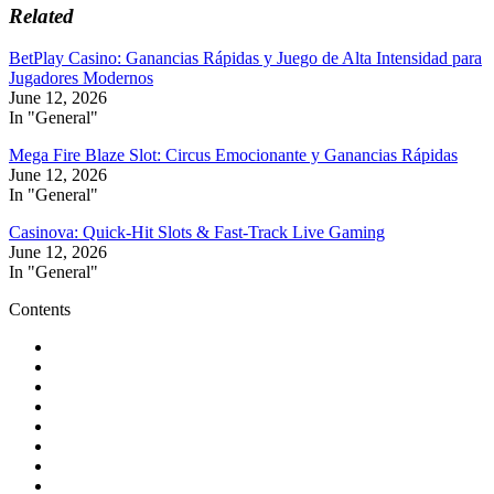
Related
BetPlay Casino: Ganancias Rápidas y Juego de Alta Intensidad para
Jugadores Modernos
June 12, 2026
In "General"
Mega Fire Blaze Slot: Circus Emocionante y Ganancias Rápidas
June 12, 2026
In "General"
Casinova: Quick‑Hit Slots & Fast‑Track Live Gaming
June 12, 2026
In "General"
Contents