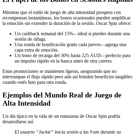
Mientras que el estilo de juego de alta intensidad prospera con
recompensas instantáneas, los bonos ocasionales pueden amplificar
la emoción sin extender la duración de la sesión. Oscar Spin ofrece:
Un cashback semanal del 15%—ideal si pierdes durante una
sesión de ráfaga.
Una ronda de bonificación gratis cada jueves—agrega una
capa extra de emoción.
Un bono de recarga del 30% hasta 225 AUD—perfecto para
un impulso rápido en la banca antes de otra carrera.
Estas promociones se mantienen ligeras, asegurando que no
interrumpan el flujo rápido pero aún así brinden beneficios tangibles
cuando estés listo para otra ronda.
Ejemplos del Mundo Real de Juego de
Alta Intensidad
Un día típico en la vida de un entusiasta de Oscar Spin podría
desarrollarse así:
El usuario “Jackie” inicia sesión a las 9 am durante su