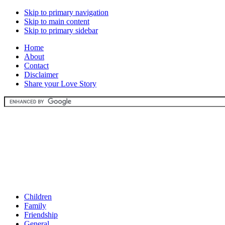
Skip to primary navigation
Skip to main content
Skip to primary sidebar
Home
About
Contact
Disclaimer
Share your Love Story
Children
Family
Friendship
General