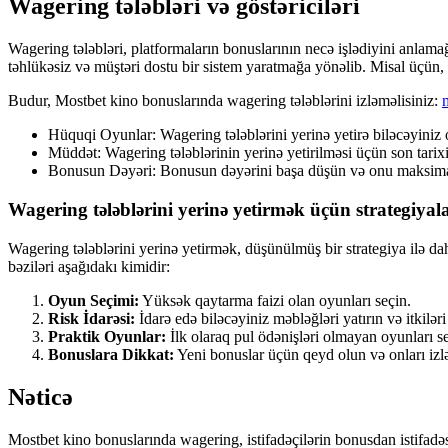
Wagering tələbləri və göstəriciləri
Wagering tələbləri, platformaların bonuslarının necə işlədiyini anlam
təhlükəsiz və müştəri dostu bir sistem yaratmağa yönəlib. Misal üçün,
Budur, Mostbet kino bonuslarında wagering tələblərini izləməlisiniz:
Hüquqi Oyunlar: Wagering tələblərini yerinə yetirə biləcəyiniz 
Müddət: Wagering tələblərinin yerinə yetirilməsi üçün son tarix
Bonusun Dəyəri: Bonusun dəyərini başa düşün və onu maksimal 
Wagering tələblərini yerinə yetirmək üçün strategiyal
Wagering tələblərini yerinə yetirmək, düşünülmüş bir strategiya ilə d
bəziləri aşağıdakı kimidir:
Oyun Seçimi:
Yüksək qaytarma faizi olan oyunları seçin.
Risk İdarəsi:
İdarə edə biləcəyiniz məbləğləri yatırın və itkilə
Praktik Oyunlar:
İlk olaraq pul ödənişləri olmayan oyunları se
Bonuslara Dikkat:
Yeni bonuslar üçün qeyd olun və onları izl
Nəticə
Mostbet kino bonuslarında wagering, istifadəçilərin bonusdan istifadəs