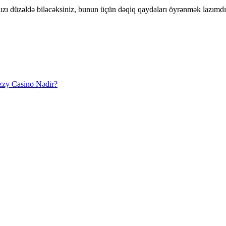
ızı düzəldə biləcəksiniz, bunun üçün dəqiq qaydaları öyrənmək lazımdı
izzy Casino Nədir?