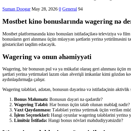
Suman Doogar
May 28, 2026
0
General
94
Mostbet kino bonuslarında wagering nə de
Mostbet platformasında kino bonusları istifadəçilərə televiziya və film 
bonusların geri alınması üçün müəyyən şərtlərin yerinə yetirilməsini
göstəriciləri təqdim edəcəyik.
Wagering və onun əhəmiyyəti
Wagering, bir bonusun pul və ya mükafat olaraq geri alınması üçün müə
şərtləri yerinə yetirmələri lazım olan əlverişli imkanlar kimi gözdən
aydınlaşdırmağa çalışır.
Wagering tələbləri, adətən, bonusun dəyərinə və istifadəçinin aktivlik s
Bonus Məlumatı:
Bonusun dəyəri nə qədərdir?
Wagering Tələbi:
Hər bonus üçün tələb olunan məbləğ nədir?
Vaxt Qaydanması:
Tələbləri yerinə yetirmək üçün verilən müd
İşlem Seçenekləri:
Hangi oyunlar wagering tələblərini yerinə ye
Limitsiz İstifadə:
Hangi bonus növləri məhdudiyyətsizdir?