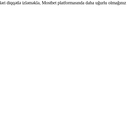
şləri diqqətlə izləməklə, Mostbet platformasında daha uğurlu olmağınız