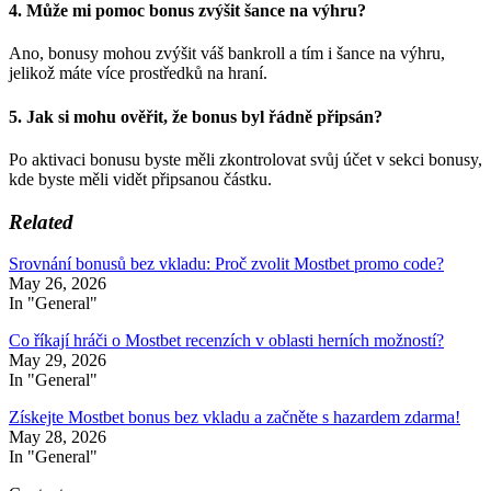
4. Může mi pomoc bonus zvýšit šance na výhru?
Ano, bonusy mohou zvýšit váš bankroll a tím i šance na výhru,
jelikož máte více prostředků na hraní.
5. Jak si mohu ověřit, že bonus byl řádně připsán?
Po aktivaci bonusu byste měli zkontrolovat svůj účet v sekci bonusy,
kde byste měli vidět připsanou částku.
Related
Srovnání bonusů bez vkladu: Proč zvolit Mostbet promo code?
May 26, 2026
In "General"
Co říkají hráči o Mostbet recenzích v oblasti herních možností?
May 29, 2026
In "General"
Získejte Mostbet bonus bez vkladu a začněte s hazardem zdarma!
May 28, 2026
In "General"