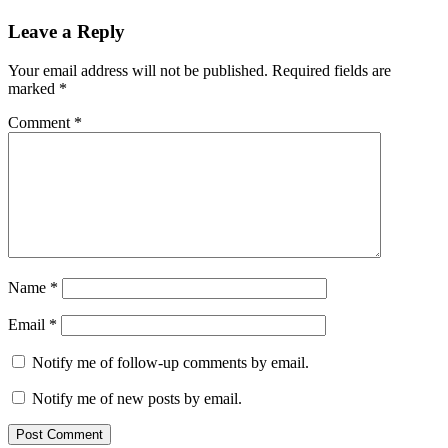
Leave a Reply
Your email address will not be published.
Required fields are
marked
*
Comment
*
Name
*
Email
*
Notify me of follow-up comments by email.
Notify me of new posts by email.