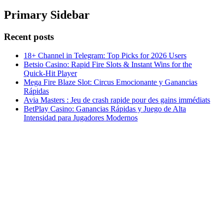
Primary Sidebar
Recent posts
18+ Channel in Telegram: Top Picks for 2026 Users
Betsio Casino: Rapid Fire Slots & Instant Wins for the
Quick‑Hit Player
Mega Fire Blaze Slot: Circus Emocionante y Ganancias
Rápidas
Avia Masters : Jeu de crash rapide pour des gains immédiats
BetPlay Casino: Ganancias Rápidas y Juego de Alta
Intensidad para Jugadores Modernos