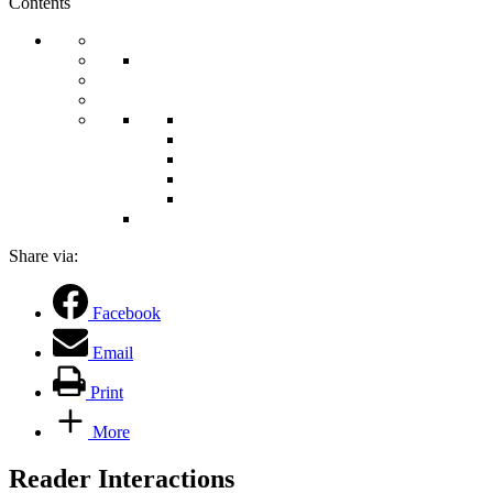
Contents
Share via:
Facebook
Email
Print
More
Reader Interactions