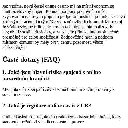
Jak vidíme, nové české online casino má na místní ekonomiku
multifacetovaný dopad. Pomocí podpory pracovních míst,
zvyšováním daňových příjmů a podporou místních podniků se stává
klíčovým hráčem, který může výrazně ovlivnit ekonomický rozvoj.
Je však nezbytné řídit tento proces tak, aby se minimalizovaly
negativní sociální důsledky, a zajistit, že přínosy budou skutečně
prospěšné pro celou společnost. Zodpovědné hraní a podpora
místních komunit by měly být v centru pozornosti všech
zúčastněných.
Časté dotazy (FAQ)
1. Jaká jsou hlavní rizika spojená s online
hazardním hraním?
Mezi hlavní rizika patří závislost na hraní, finanční problémy a
sociální izolace.
2. Jaká je regulace online casin v ČR?
Online kasina jsou regulována zákonem o hazardních hrách, který
stanovuje požadavky na licencování a provoz.