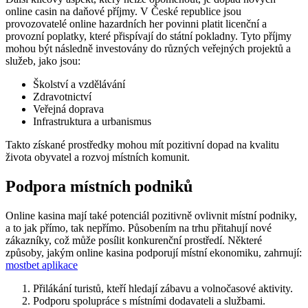
online casin na daňové příjmy. V České republice jsou
provozovatelé online hazardních her povinni platit licenční a
provozní poplatky, které přispívají do státní pokladny. Tyto příjmy
mohou být následně investovány do různých veřejných projektů a
služeb, jako jsou:
Školství a vzdělávání
Zdravotnictví
Veřejná doprava
Infrastruktura a urbanismus
Takto získané prostředky mohou mít pozitivní dopad na kvalitu
života obyvatel a rozvoj místních komunit.
Podpora místních podniků
Online kasina mají také potenciál pozitivně ovlivnit místní podniky,
a to jak přímo, tak nepřímo. Působením na trhu přitahují nové
zákazníky, což může posílit konkurenční prostředí. Některé
způsoby, jakým online kasina podporují místní ekonomiku, zahrnují:
mostbet aplikace
Přilákání turistů, kteří hledají zábavu a volnočasové aktivity.
Podporu spolupráce s místními dodavateli a službami.