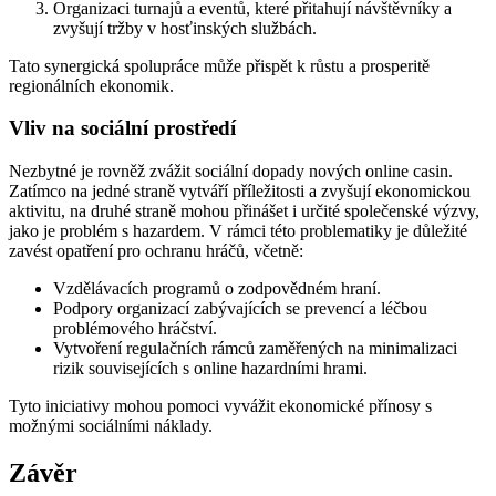
Organizaci turnajů a eventů, které přitahují návštěvníky a
zvyšují tržby v hosťinských službách.
Tato synergická spolupráce může přispět k růstu a prosperitě
regionálních ekonomik.
Vliv na sociální prostředí
Nezbytné je rovněž zvážit sociální dopady nových online casin.
Zatímco na jedné straně vytváří příležitosti a zvyšují ekonomickou
aktivitu, na druhé straně mohou přinášet i určité společenské výzvy,
jako je problém s hazardem. V rámci této problematiky je důležité
zavést opatření pro ochranu hráčů, včetně:
Vzdělávacích programů o zodpovědném hraní.
Podpory organizací zabývajících se prevencí a léčbou
problémového hráčství.
Vytvoření regulačních rámců zaměřených na minimalizaci
rizik souvisejících s online hazardními hrami.
Tyto iniciativy mohou pomoci vyvážit ekonomické přínosy s
možnými sociálními náklady.
Závěr