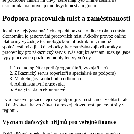
se podrobně zaměří na vlivy, které mají tyto online kasina na
ekonomiku na úrovni jednotlivých měst a regionů.
Podpora pracovních míst a zaměstnanosti
Jedním z nejvýznamnějších dopadů nových online casin na místní
ekonomiku je generování pracovních míst. Ačkoliv provoz online
platformy vyžaduje technologickou infrastrukturu, mnohé
společnosti mívají také pobočky, kde zaměstnávají odborníky a
pracovníky pro zákaznický servis. Následující seznam ukazuje, jaké
typy pracovních pozic by mohly být vytvořeny:
Technologičtí experti (programátoři, vývojáři her)
Zákaznický servis (operátoři a specialisté na podporu)
Marketingoví a obchodní odborníci
Administrativní pracovníci
Analytici dat a ekonomové
Tyto pracovní pozice nejenže podporují zaměstnanost v oblasti, ale
také přispívají ke vzdělávání a rozvoji dovedností pracovní síly v
regionu.
Význam daňových příjmů pro veřejné finance
Další klíčový aspekt, který nelze opomenout, je dopad nových