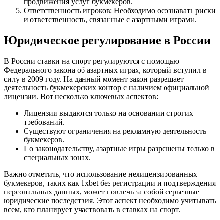
продвижения услуг букмекеров.
Ответственность игроков: Необходимо осознавать риски
и ответственность, связанные с азартными играми.
Юридическое регулирование в России
В России ставки на спорт регулируются с помощью
Федерального закона об азартных играх, который вступил в
силу в 2009 году. На данный момент закон разрешает
деятельность букмекерских контор с наличием официальной
лицензии. Вот несколько ключевых аспектов:
Лицензии выдаются только на основании строгих
требований.
Существуют ограничения на рекламную деятельность
букмекеров.
По законодательству, азартные игры разрешены только в
специальных зонах.
Важно отметить, что использование нелицензированных
букмекеров, таких как 1xbet без регистрации и подтверждения
персональных данных, может повлечь за собой серьезные
юридические последствия. Этот аспект необходимо учитывать
всем, кто планирует участвовать в ставках на спорт.