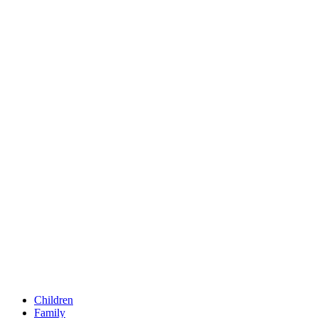
Children
Family