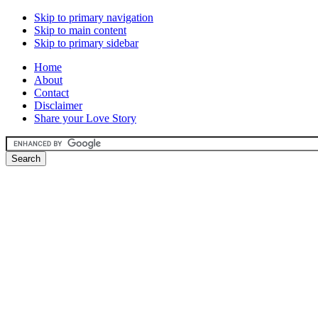
Skip to primary navigation
Skip to main content
Skip to primary sidebar
Home
About
Contact
Disclaimer
Share your Love Story