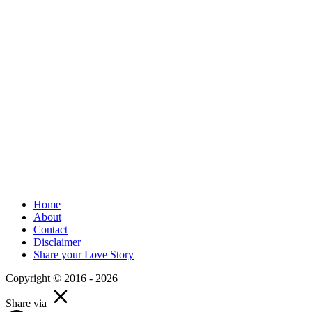
Home
About
Contact
Disclaimer
Share your Love Story
Copyright © 2016 - 2026
Share via