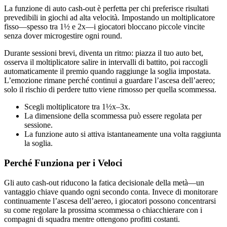
La funzione di auto cash‑out è perfetta per chi preferisce risultati
prevedibili in giochi ad alta velocità. Impostando un moltiplicatore
fisso—spesso tra 1½ e 2x—i giocatori bloccano piccole vincite
senza dover microgestire ogni round.
Durante sessioni brevi, diventa un ritmo: piazza il tuo auto bet,
osserva il moltiplicatore salire in intervalli di battito, poi raccogli
automaticamente il premio quando raggiunge la soglia impostata.
L’emozione rimane perché continui a guardare l’ascesa dell’aereo;
solo il rischio di perdere tutto viene rimosso per quella scommessa.
Scegli moltiplicatore tra 1½x–3x.
La dimensione della scommessa può essere regolata per
sessione.
La funzione auto si attiva istantaneamente una volta raggiunta
la soglia.
Perché Funziona per i Veloci
Gli auto cash‑out riducono la fatica decisionale della metà—un
vantaggio chiave quando ogni secondo conta. Invece di monitorare
continuamente l’ascesa dell’aereo, i giocatori possono concentrarsi
su come regolare la prossima scommessa o chiacchierare con i
compagni di squadra mentre ottengono profitti costanti.