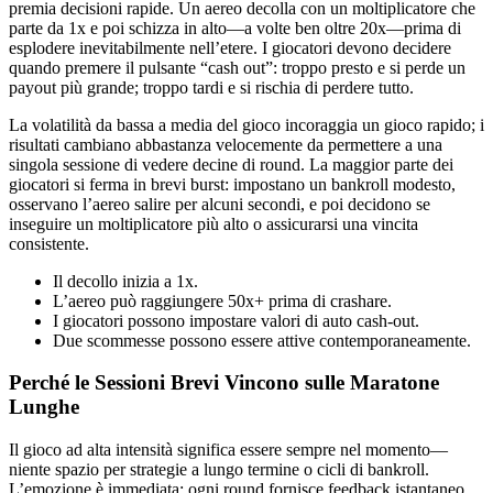
premia decisioni rapide. Un aereo decolla con un moltiplicatore che
parte da 1x e poi schizza in alto—a volte ben oltre 20x—prima di
esplodere inevitabilmente nell’etere. I giocatori devono decidere
quando premere il pulsante “cash out”: troppo presto e si perde un
payout più grande; troppo tardi e si rischia di perdere tutto.
La volatilità da bassa a media del gioco incoraggia un gioco rapido; i
risultati cambiano abbastanza velocemente da permettere a una
singola sessione di vedere decine di round. La maggior parte dei
giocatori si ferma in brevi burst: impostano un bankroll modesto,
osservano l’aereo salire per alcuni secondi, e poi decidono se
inseguire un moltiplicatore più alto o assicurarsi una vincita
consistente.
Il decollo inizia a 1x.
L’aereo può raggiungere 50x+ prima di crashare.
I giocatori possono impostare valori di auto cash‑out.
Due scommesse possono essere attive contemporaneamente.
Perché le Sessioni Brevi Vincono sulle Maratone
Lunghe
Il gioco ad alta intensità significa essere sempre nel momento—
niente spazio per strategie a lungo termine o cicli di bankroll.
L’emozione è immediata; ogni round fornisce feedback istantaneo,