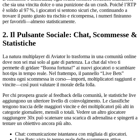
che sia una vincita dolce o una punizione da un crash. Poiché l’RTP
è solido al 97 %, i giocatori si sentono sicuri che, continuando a
trovare il punto giusto tra rischio e ricompensa, i numeri finiranno
per favorirli—almeno statisticamente.
2. Il Pulsante Sociale: Chat, Scommesse &
Statistiche
La natura multiplayer di Aviator lo trasforma in una comunità online
dove non sei mai solo al gate di partenza. La chat dal vivo ti
permette di gridare “Buona fortuna!” ai nuovi giocatori o scambiare
hot‑tips in tempo reale. Nel frattempo, il pannello “Live Bets”
mostra ogni scommessa in corso—importi, moltiplicatori raggiunti e
vincite—così puoi valutare il morale della folla.
Per chi prospera grazie al feedback della comunità, le statistiche live
aggiungono un ulteriore livello di coinvolgimento. Le classifiche
tengono traccia delle maggiori vincite e dei moltiplicatori più alti in
categorie giornaliere, mensili o totali. Vedere un altro giocatore
raggiungere 30x può scatenare una scarica di adrenalina e spingerti a
tentare un obiettivo ancora più alto.
Chat: comunicazione istantanea con migliaia di giocatori.
Live Bets: vista in tempo reale delle scommesse attive.