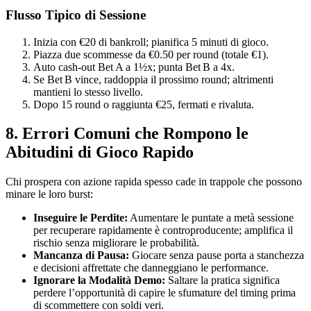
Flusso Tipico di Sessione
Inizia con €20 di bankroll; pianifica 5 minuti di gioco.
Piazza due scommesse da €0.50 per round (totale €1).
Auto cash‑out Bet A a 1½x; punta Bet B a 4x.
Se Bet B vince, raddoppia il prossimo round; altrimenti
mantieni lo stesso livello.
Dopo 15 round o raggiunta €25, fermati e rivaluta.
8. Errori Comuni che Rompono le
Abitudini di Gioco Rapido
Chi prospera con azione rapida spesso cade in trappole che possono
minare le loro burst:
Inseguire le Perdite:
Aumentare le puntate a metà sessione
per recuperare rapidamente è controproducente; amplifica il
rischio senza migliorare le probabilità.
Mancanza di Pausa:
Giocare senza pause porta a stanchezza
e decisioni affrettate che danneggiano le performance.
Ignorare la Modalità Demo:
Saltare la pratica significa
perdere l’opportunità di capire le sfumature del timing prima
di scommettere con soldi veri.