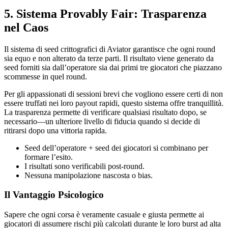
5. Sistema Provably Fair: Trasparenza
nel Caos
Il sistema di seed crittografici di Aviator garantisce che ogni round
sia equo e non alterato da terze parti. Il risultato viene generato da
seed forniti sia dall’operatore sia dai primi tre giocatori che piazzano
scommesse in quel round.
Per gli appassionati di sessioni brevi che vogliono essere certi di non
essere truffati nei loro payout rapidi, questo sistema offre tranquillità.
La trasparenza permette di verificare qualsiasi risultato dopo, se
necessario—un ulteriore livello di fiducia quando si decide di
ritirarsi dopo una vittoria rapida.
Seed dell’operatore + seed dei giocatori si combinano per
formare l’esito.
I risultati sono verificabili post‑round.
Nessuna manipolazione nascosta o bias.
Il Vantaggio Psicologico
Sapere che ogni corsa è veramente casuale e giusta permette ai
giocatori di assumere rischi più calcolati durante le loro burst ad alta