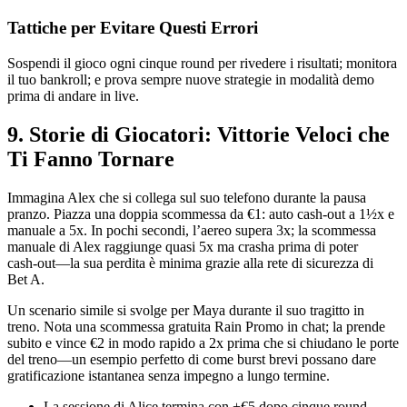
Tattiche per Evitare Questi Errori
Sospendi il gioco ogni cinque round per rivedere i risultati; monitora
il tuo bankroll; e prova sempre nuove strategie in modalità demo
prima di andare in live.
9. Storie di Giocatori: Vittorie Veloci che
Ti Fanno Tornare
Immagina Alex che si collega sul suo telefono durante la pausa
pranzo. Piazza una doppia scommessa da €1: auto cash‑out a 1½x e
manuale a 5x. In pochi secondi, l’aereo supera 3x; la scommessa
manuale di Alex raggiunge quasi 5x ma crasha prima di poter
cash‑out—la sua perdita è minima grazie alla rete di sicurezza di
Bet A.
Un scenario simile si svolge per Maya durante il suo tragitto in
treno. Nota una scommessa gratuita Rain Promo in chat; la prende
subito e vince €2 in modo rapido a 2x prima che si chiudano le porte
del treno—un esempio perfetto di come burst brevi possano dare
gratificazione istantanea senza impegno a lungo termine.
La sessione di Alice termina con +€5 dopo cinque round.