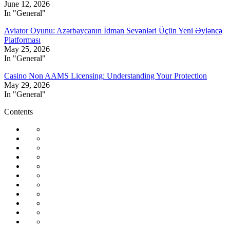
June 12, 2026
In "General"
Aviator Oyunu: Azərbaycanın İdman Sevənləri Üçün Yeni Əyləncə
Platforması
May 25, 2026
In "General"
Casino Non AAMS Licensing: Understanding Your Protection
May 29, 2026
In "General"
Contents