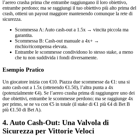
l’aereo crasha prima che entrambe raggiungano il loro obiettivo,
entrambe perdono; ma se raggiungi il tuo obiettivo più alto prima del
crash, ottieni un payout maggiore mantenendo comunque la rete di
sicurezza.
Scommessa A: Auto cash‑out a 1.5x → vincita piccola ma
garantita.
Scommessa B: Cash‑out manuale a 4x+ →
rischio/ricompensa elevata.
Entrambe le scommesse condividono lo stesso stake, a meno
che tu non suddivida i fondi diversamente.
Esempio Pratico
Un giocatore inizia con €10. Piazza due scommesse da €1: una si
auto cash‑out a 1.5x (ottenendo €1.50), l’altra punta a 4x
(potenzialmente €4). Se l’aereo crasha prima di raggiungere uno dei
due obiettivi, entrambe le scommesse perdono; ma se raggiunge 4x
per primo, se ne va con €5 in totale (il stake di €1 più €4 di Bet B
più €1.50 di Bet A).
4. Auto Cash‑Out: Una Valvola di
Sicurezza per Vittorie Veloci