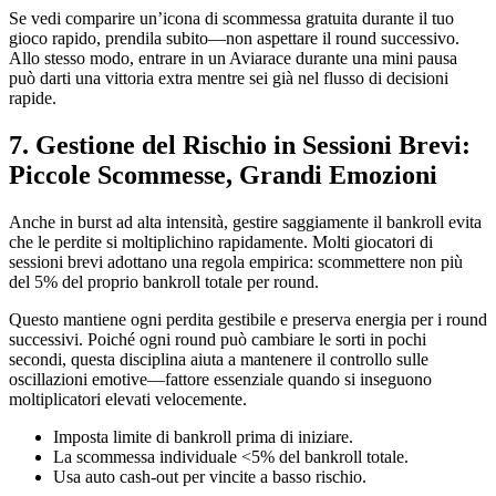
Se vedi comparire un’icona di scommessa gratuita durante il tuo
gioco rapido, prendila subito—non aspettare il round successivo.
Allo stesso modo, entrare in un Aviarace durante una mini pausa
può darti una vittoria extra mentre sei già nel flusso di decisioni
rapide.
7. Gestione del Rischio in Sessioni Brevi:
Piccole Scommesse, Grandi Emozioni
Anche in burst ad alta intensità, gestire saggiamente il bankroll evita
che le perdite si moltiplichino rapidamente. Molti giocatori di
sessioni brevi adottano una regola empirica: scommettere non più
del 5% del proprio bankroll totale per round.
Questo mantiene ogni perdita gestibile e preserva energia per i round
successivi. Poiché ogni round può cambiare le sorti in pochi
secondi, questa disciplina aiuta a mantenere il controllo sulle
oscillazioni emotive—fattore essenziale quando si inseguono
moltiplicatori elevati velocemente.
Imposta limite di bankroll prima di iniziare.
La scommessa individuale <5% del bankroll totale.
Usa auto cash‑out per vincite a basso rischio.