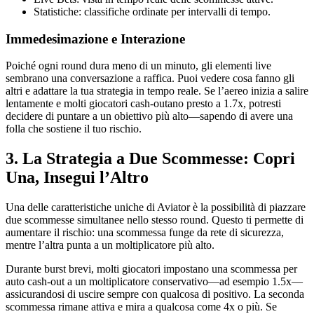
Statistiche: classifiche ordinate per intervalli di tempo.
Immedesimazione e Interazione
Poiché ogni round dura meno di un minuto, gli elementi live
sembrano una conversazione a raffica. Puoi vedere cosa fanno gli
altri e adattare la tua strategia in tempo reale. Se l’aereo inizia a salire
lentamente e molti giocatori cash-outano presto a 1.7x, potresti
decidere di puntare a un obiettivo più alto—sapendo di avere una
folla che sostiene il tuo rischio.
3. La Strategia a Due Scommesse: Copri
Una, Insegui l’Altro
Una delle caratteristiche uniche di Aviator è la possibilità di piazzare
due scommesse simultanee nello stesso round. Questo ti permette di
aumentare il rischio: una scommessa funge da rete di sicurezza,
mentre l’altra punta a un moltiplicatore più alto.
Durante burst brevi, molti giocatori impostano una scommessa per
auto cash‑out a un moltiplicatore conservativo—ad esempio 1.5x—
assicurandosi di uscire sempre con qualcosa di positivo. La seconda
scommessa rimane attiva e mira a qualcosa come 4x o più. Se