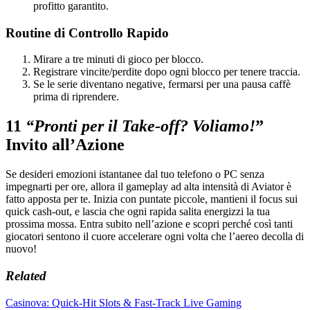
profitto garantito.
Routine di Controllo Rapido
Mirare a tre minuti di gioco per blocco.
Registrare vincite/perdite dopo ogni blocco per tenere traccia.
Se le serie diventano negative, fermarsi per una pausa caffè
prima di riprendere.
11
“Pronti per il Take‑off? Voliamo!
”
Invito all’Azione
Se desideri emozioni istantanee dal tuo telefono o PC senza
impegnarti per ore, allora il gameplay ad alta intensità di Aviator è
fatto apposta per te. Inizia con puntate piccole, mantieni il focus sui
quick cash‑out, e lascia che ogni rapida salita energizzi la tua
prossima mossa. Entra subito nell’azione e scopri perché così tanti
giocatori sentono il cuore accelerare ogni volta che l’aereo decolla di
nuovo!
Related
Casinova: Quick‑Hit Slots & Fast‑Track Live Gaming